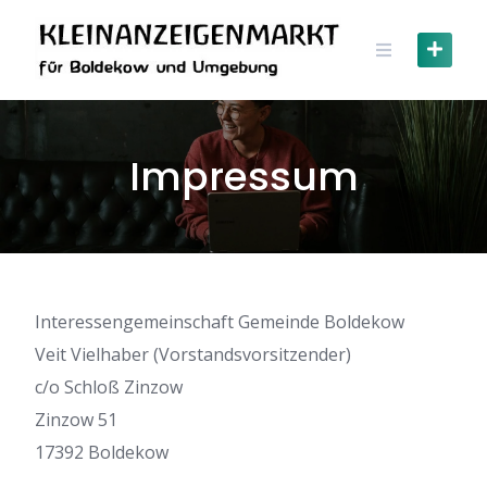
Skip
to
content
Impressum
Interessengemeinschaft Gemeinde Boldekow
Veit Vielhaber (Vorstandsvorsitzender)
c/o Schloß Zinzow
Zinzow 51
17392 Boldekow